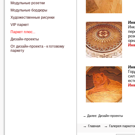
Модульные розетки
Модульные бордюры
Художественные рисунки
Инк
VIP паркет
Инк
пер
Паркет плюс...
роз
Дизайн-проекты
орн
Инк
От дизайн-проекта - к готовому
паркету
Инк
Гор
сил
ест
Инк
→ Далее:
Дизайн-проекты
→
→
Главная
Галерея паркето