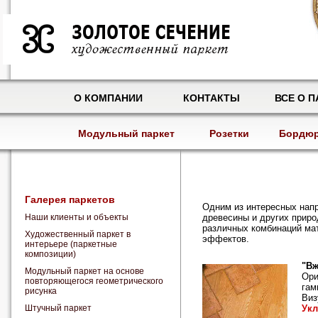
О КОМПАНИИ
КОНТАКТЫ
ВСЕ О П
Модульный паркет
Розетки
Бордю
Галерея паркетов
Одним из интересных напр
Наши клиенты и объекты
древесины и других приро
различных комбинаций мат
Художественный паркет в
эффектов.
интерьере (паркетные
композиции)
"Вж
Модульный паркет на основе
Ори
повторяющегося геометрического
гам
рисунка
Виз
Штучный паркет
Укл