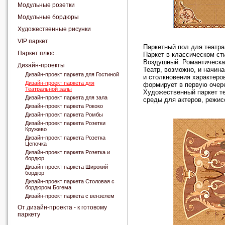
Модульные розетки
Модульные бордюры
Художественные рисунки
VIP паркет
Паркетный пол для театра
Паркет плюс...
Паркет в классическом с
Воздушный. Романтическа
Дизайн-проекты
Театр, возможно, и начина
Дизайн-проект паркета для Гостиной
и столкновения характеро
Дизайн-проект паркета для
формирует в первую очере
Театральной залы
Художественный паркет те
Дизайн-проект паркета для зала
среды для актеров, режис
Дизайн-проект паркета Рококо
Дизайн-проект паркета Ромбы
Дизайн-проект паркета Розетки
Кружево
Дизайн-проект паркета Розетка
Цепочка
Дизайн-проект паркета Розетка и
бордюр
Дизайн-проект паркета Широкий
бордюр
Дизайн-проект паркета Столовая с
бордюром Богема
Дизайн-проект паркета с вензелем
От дизайн-проекта - к готовому
паркету