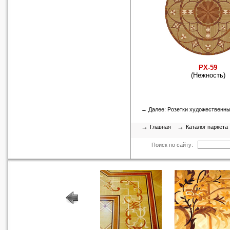
РХ-59
(Нежность)
→ Далее:
Розетки художественн
→
→
Главная
Каталог паркета
Поиск по сайту: