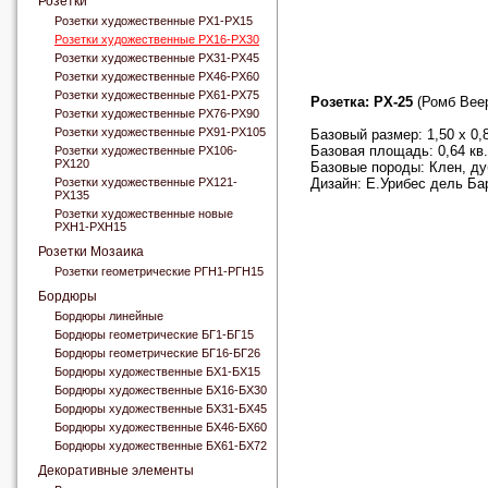
Розетки
Розетки художественные РХ1-РХ15
Розетки художественные РХ16-РХ30
Розетки художественные РХ31-РХ45
Розетки художественные РХ46-РХ60
Розетки художественные РХ61-РХ75
Розетка: РХ-25
(Ромб Вее
Розетки художественные РХ76-РХ90
Розетки художественные РХ91-РХ105
Базовый размер: 1,50 x 0,
Базовая площадь: 0,64 кв
Розетки художественные РХ106-
РХ120
Базовые породы: Клен, ду
Розетки художественные РХ121-
Дизайн: Е.Урибес дель Ба
РХ135
Розетки художественные новые
РХН1-РХН15
Розетки Мозаика
Розетки геометрические РГН1-РГН15
Бордюры
Бордюры линейные
Бордюры геометрические БГ1-БГ15
Бордюры геометрические БГ16-БГ26
Бордюры художественные БХ1-БХ15
Бордюры художественные БХ16-БХ30
Бордюры художественные БХ31-БХ45
Бордюры художественные БХ46-БХ60
Бордюры художественные БХ61-БХ72
Декоративные элементы