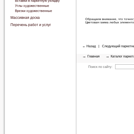
Вставки в паркетную укладку
Углы художественные
Врезки художественные
Массивная доска
Обращаем внимание, что точност
Цветовая гамма любых элементов
Перечень работ и услуг
←
Назад
|
Следующий паркетн
→
→
Главная
Каталог паркет
Поиск по сайту: