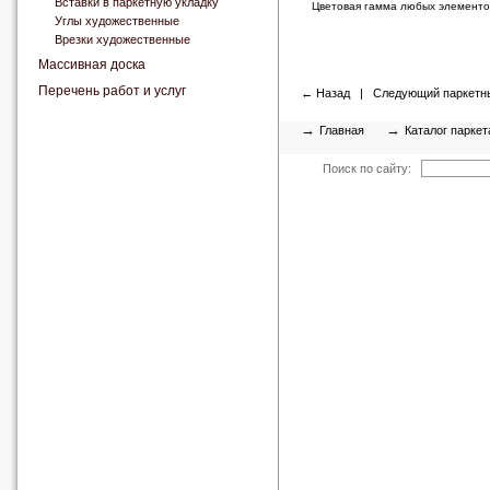
Вставки в паркетную укладку
Цветовая гамма любых элементов
Углы художественные
Врезки художественные
Массивная доска
Перечень работ и услуг
←
Назад
|
Следующий паркетн
→
→
Главная
Каталог паркет
Поиск по сайту: