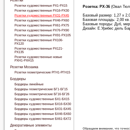
Розетки
Розетки художественные РХ1-РХ15
Розетка: РХ-36
(Овал Тюл
Розетки художественные РХ16-РХ30
Базовый размер: 1,27 x 2,
Розетки художественные РХ31-РХ45
Базовая площадь: 2,00 кв
Розетки художественные РХ46-РХ60
Базовые породы: Дуб, мер
Розетки художественные РХ61-РХ75
Дизайн: Е.Урибес дель Ба
Розетки художественные РХ76-РХ90
Розетки художественные РХ91-РХ105
Розетки художественные РХ106-
РХ120
Розетки художественные РХ121-
РХ135
Розетки художественные новые
РХН1-РХН15
Розетки Мозаика
Розетки геометрические РГН1-РГН15
Бордюры
Бордюры линейные
Бордюры геометрические БГ1-БГ15
Бордюры геометрические БГ16-БГ26
Бордюры художественные БХ1-БХ15
Бордюры художественные БХ16-БХ30
Бордюры художественные БХ31-БХ45
Бордюры художественные БХ46-БХ60
Бордюры художественные БХ61-БХ72
Декоративные элементы
Обращаем внимание, что точност