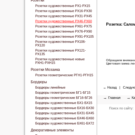
Розетки
Розетки художественные РХ1-РХ15
Розетки художественные РХ16-РХ30
Розетки художественные РХ31-РХ45
Розетки художественные РХ46-РХ60
Розетка: Сало
Розетки художественные РХ61-РХ75
Розетки художественные РХ76-РХ90
Розетки художественные РХ91-РХ105
Розетки художественные РХ106-
РХ120
Розетки художественные РХ121-
РХ135
Розетки художественные новые
Обращаем внимание
РХН1-РХН15
Цветовая гамма лю
Розетки Мозаика
Розетки геометрические РГН1-РГН15
Бордюры
Бордюры линейные
←
Назад
|
Следую
Бордюры геометрические БГ1-БГ15
→
→
Бордюры геометрические БГ16-БГ26
Главная
Ка
Бордюры художественные БХ1-БХ15
Бордюры художественные БХ16-БХ30
Поиск по сайту:
Бордюры художественные БХ31-БХ45
Бордюры художественные БХ46-БХ60
Бордюры художественные БХ61-БХ72
Декоративные элементы