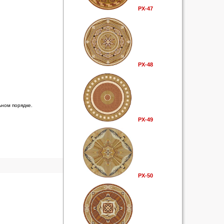
РХ-47
РХ-48
ьном порядке.
РХ-49
РХ-50