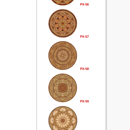
РХ-56
РХ-57
РХ-58
РХ-59